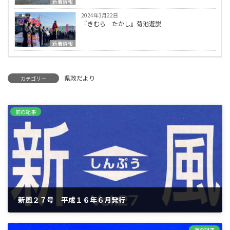
新着情報
2024年3月22日
『きむら たかし』菊池遊説
新着情報
県政だより
カテゴリー
前の記事
新風２７号 平成１６年６月発行
2007年6月10日
次の記事