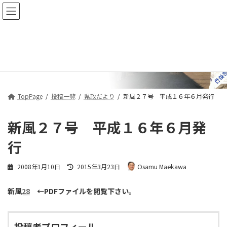
コ
ナ
ン
ビ
テ
ゲ
ン
ー
ツ
シ
投稿一覧
へ
ョ
ス
ン
キ
に
ッ
移
プ
動
TopPage
投稿一覧
県政だより
新風２７号 平成１６年６月発行
新風２７号 平成１６年６月発
行
最
2008年1月10日
2015年3月23日
Osamu Maekawa
終
更
新風
28
←PDFファイルを閲覧下さい。
新
日
時
:
投稿者プロフィール