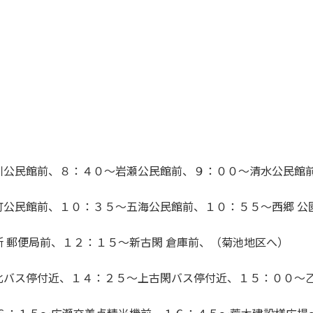
川公民館前、８：４０〜岩瀬公民館前、９：００〜清水公民館
町公民館前、１０：３５〜五海公民館前、１０：５５〜西郷 公
 郵便局前、１２：１５〜新古閑 倉庫前、（菊池地区へ）
北バス停付近、１４：２５〜上古閑バス停付近、１５：００〜