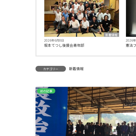
新着情報
2026年6月8日
2026
坂本てつし後援会青年部
憲法
新着情報
カテゴリー
前の記事