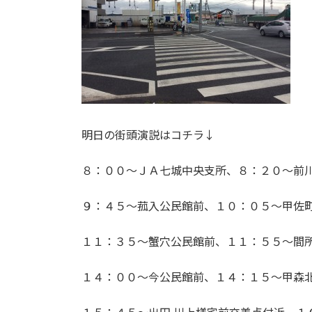
明日の街頭演説はコチラ↓
８：００〜ＪＡ七城中央支所、８：２０〜前
９：４５〜菰入公民館前、１０：０５〜甲佐
１１：３５〜蟹穴公民館前、１１：５５〜間所
１４：００〜今公民館前、１４：１５〜甲森