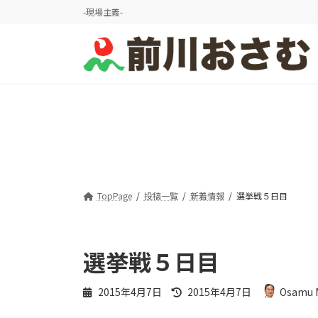
コ
ナ
-現場主義-
ン
ビ
テ
ゲ
ン
ー
ツ
シ
へ
ョ
ス
ン
キ
に
ッ
移
プ
動
TopPage
投稿一覧
新着情報
選挙戦５日目
選挙戦５日目
最
2015年4月7日
2015年4月7日
Osamu 
終
更