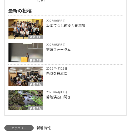
ます。
最新の投稿
2026年6月8日
坂本てつし後援会青年部
新着情報
2026年5月3日
憲法フォーラム
新着情報
2026年4月23日
県政を身近に
新着情報
2026年4月17日
菊池渓谷山開き
新着情報
新着情報
カテゴリー