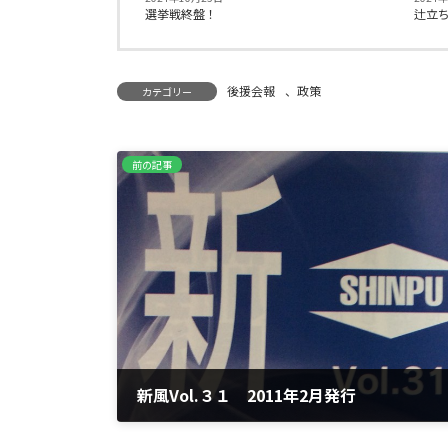
選挙戦終盤！
辻立
後援会報
、
政策
カテゴリー
前の記事
新風Vol.３１ 2011年2月発行
2011年2月1日