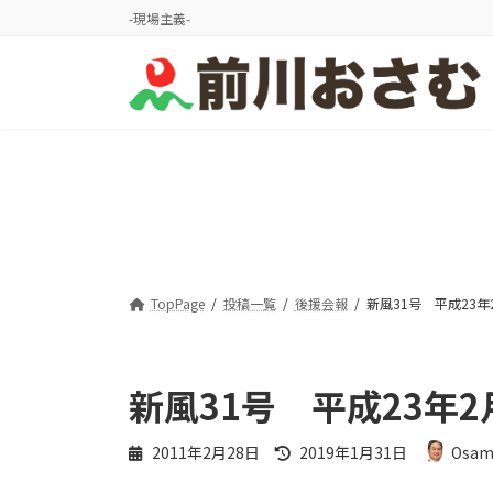
コ
ナ
-現場主義-
ン
ビ
テ
ゲ
ン
ー
ツ
シ
へ
ョ
ス
ン
キ
に
ッ
移
プ
動
TopPage
投稿一覧
後援会報
新風31号 平成23年
新風31号 平成23年
最
2011年2月28日
2019年1月31日
Osam
終
更