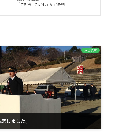
『きむら たかし』菊池遊説
次の記事
出席しました。