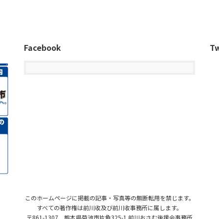
Facebook
Tw
このホームページに掲載の記事・写真等の無断転用を禁じます。
すべての著作権は前川收及び前川收事務所に属します。
〒861-1307 熊本県菊池市片角325-1 前川おさむ後援会事務所