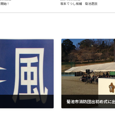
ち開始！
坂本てつし候補 菊池遊説
菊池市消防団出初め式に
2015年1月19日