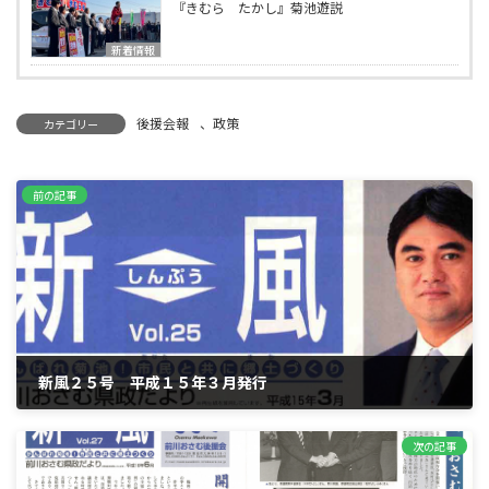
『きむら たかし』菊池遊説
新着情報
後援会報
、
政策
カテゴリー
前の記事
新風２５号 平成１５年３月発行
2003年3月10日
次の記事