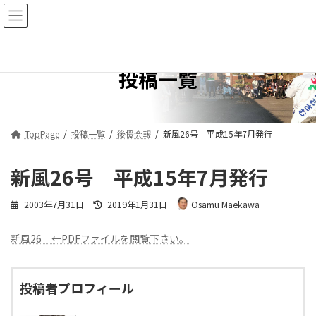
コ
ナ
ン
ビ
テ
ゲ
ン
ー
ツ
シ
投稿一覧
へ
ョ
ス
ン
キ
に
ッ
移
プ
動
TopPage
投稿一覧
後援会報
新風26号 平成15年7月発行
新風26号 平成15年7月発行
最
2003年7月31日
2019年1月31日
Osamu Maekawa
終
更
新風26 ←PDFファイルを閲覧下さい。
新
日
時
:
投稿者プロフィール