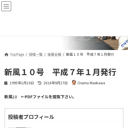
コ
ナ
ン
ビ
テ
ゲ
ン
ー
ツ
シ
投稿一覧
へ
ョ
ス
ン
キ
に
ッ
移
プ
動
TopPage
投稿一覧
後援会報
新風１０号 平成７年１月発行
新風１０号 平成７年１月発行
最
1995年1月10日
2018年9月27日
Osamu Maekawa
終
更
新風
10
←PDFファイルを閲覧下さい。
新
日
時
:
投稿者プロフィール