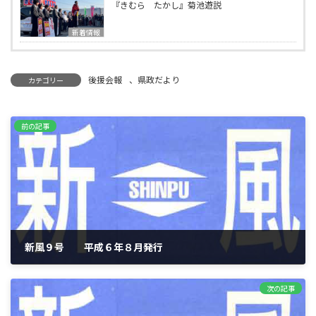
『きむら たかし』菊池遊説
新着情報
後援会報
、
県政だより
カテゴリー
前の記事
新風９号 平成６年８月発行
1994年8月10日
次の記事