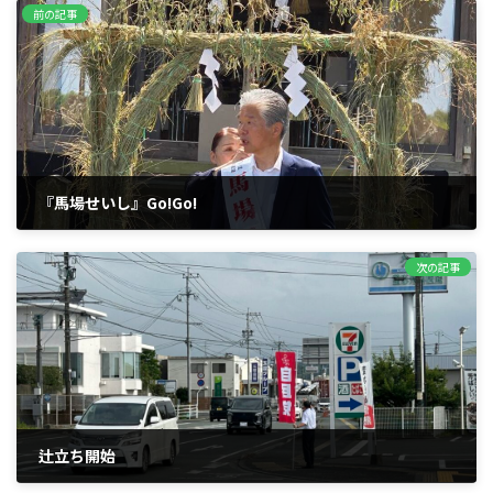
前の記事
『馬場せいし』Go!Go!
2025年7月3日
次の記事
辻立ち開始
2025年7月7日