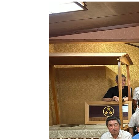
新
日
時
: