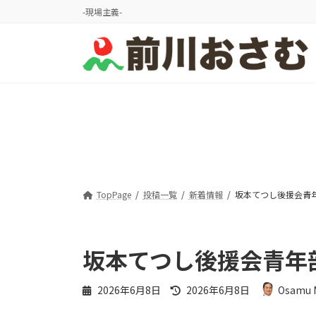
コ
ナ
-現場主義-
ン
ビ
テ
ゲ
ン
ー
ツ
シ
へ
ョ
ス
ン
キ
に
ッ
移
プ
動
TopPage
投稿一覧
新着情報
坂本てつし後援会青
坂本てつし後援会青年
最
2026年6月8日
2026年6月8日
Osamu 
終
更