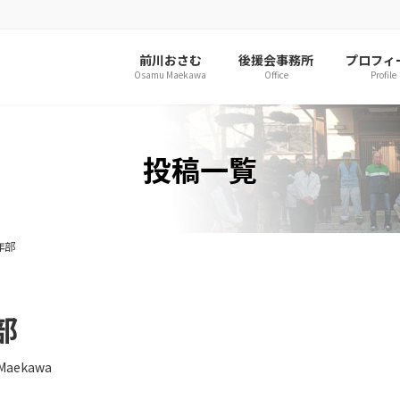
前川おさむ
後援会事務所
プロフィ
Osamu Maekawa
Office
Profile
投稿一覧
年部
部
Maekawa