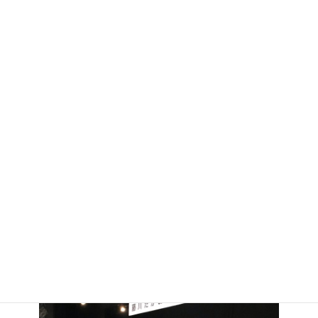
選挙区であります。熊本市第一選挙区は県下で1番激戦と言われて
いる選挙区です。
是非とも、この熊本市第一選挙区にお知り合いの方々へ自民党公
認候補への支援の和を広げて頂きます様、よろしくお願い申し上
げます。